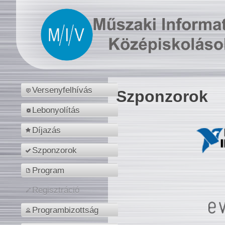
Versenyfelhívás
Szponzorok
Lebonyolítás
Díjazás
Szponzorok
Program
Regisztráció
Programbizottság