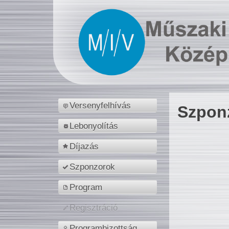
Versenyfelhívás
Szpon
Lebonyolítás
Díjazás
Szponzorok
Program
Regisztráció
Programbizottság