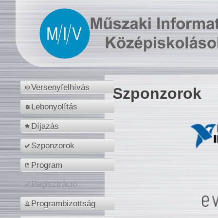
Versenyfelhívás
Szponzorok
Lebonyolítás
Díjazás
Szponzorok
Program
Regisztráció
Programbizottság