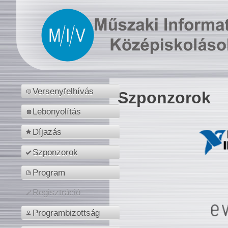
Versenyfelhívás
Szponzorok
Lebonyolítás
Díjazás
Szponzorok
Program
Regisztráció
Programbizottság