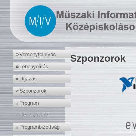
Versenyfelhívás
Szponzorok
Lebonyolítás
Díjazás
Szponzorok
Program
Regisztráció
Programbizottság