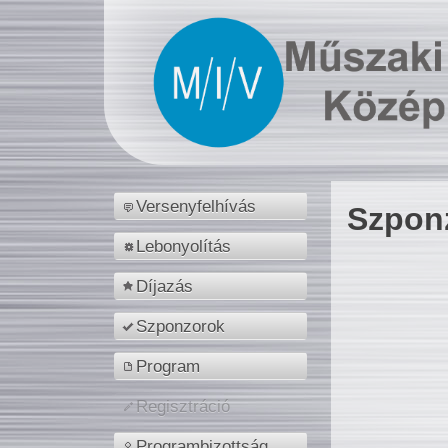
Versenyfelhívás
Szpon
Lebonyolítás
Díjazás
Szponzorok
Program
Regisztráció
Programbizottság