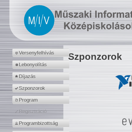
Versenyfelhívás
Szponzorok
Lebonyolítás
Díjazás
Szponzorok
Program
Regisztráció
Programbizottság