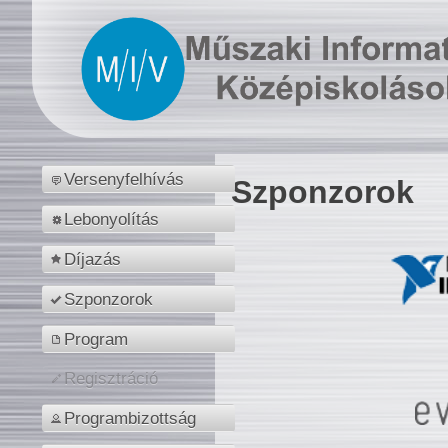
Versenyfelhívás
Szponzorok
Lebonyolítás
Díjazás
Szponzorok
Program
Regisztráció
Programbizottság