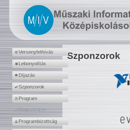
Versenyfelhívás
Szponzorok
Lebonyolítás
Díjazás
Szponzorok
Program
Regisztráció
Programbizottság