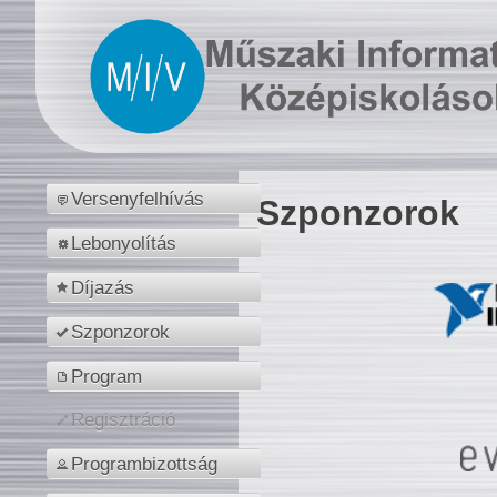
Versenyfelhívás
Szponzorok
Lebonyolítás
Díjazás
Szponzorok
Program
Regisztráció
Programbizottság