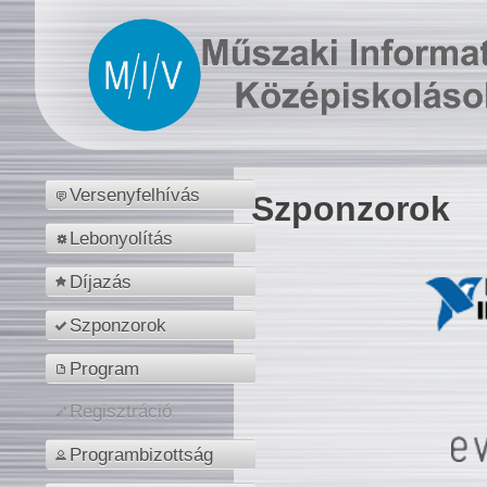
Versenyfelhívás
Szponzorok
Lebonyolítás
Díjazás
Szponzorok
Program
Regisztráció
Programbizottság