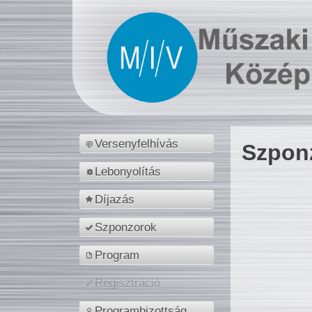
Versenyfelhívás
Szpon
Lebonyolítás
Díjazás
Szponzorok
Program
Regisztráció
Programbizottság