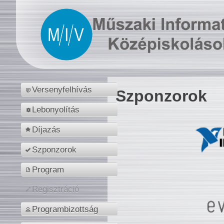
Versenyfelhívás
Szponzorok
Lebonyolítás
Díjazás
Szponzorok
Program
Regisztráció
Programbizottság