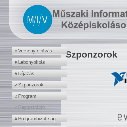
Versenyfelhívás
Szponzorok
Lebonyolítás
Díjazás
Szponzorok
Program
Regisztráció
Programbizottság