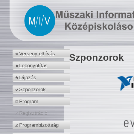
Versenyfelhívás
Szponzorok
Lebonyolítás
Díjazás
Szponzorok
Program
Regisztráció
Programbizottság