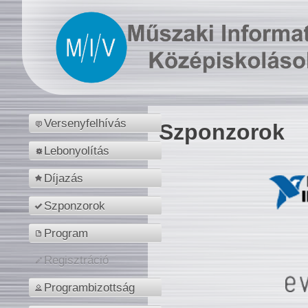
Versenyfelhívás
Szponzorok
Lebonyolítás
Díjazás
Szponzorok
Program
Regisztráció
Programbizottság