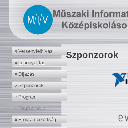
Versenyfelhívás
Szponzorok
Lebonyolítás
Díjazás
Szponzorok
Program
Regisztráció
Programbizottság