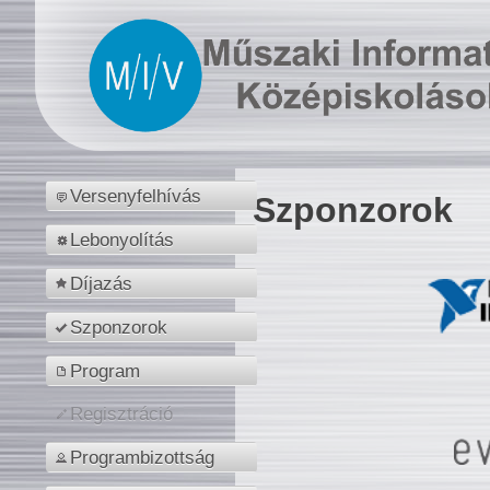
Versenyfelhívás
Szponzorok
Lebonyolítás
Díjazás
Szponzorok
Program
Regisztráció
Programbizottság