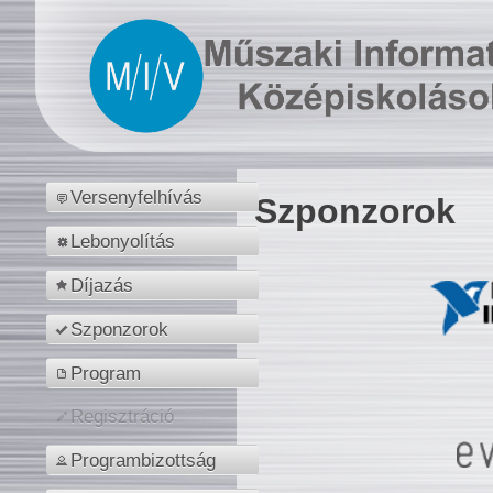
Versenyfelhívás
Szponzorok
Lebonyolítás
Díjazás
Szponzorok
Program
Regisztráció
Programbizottság