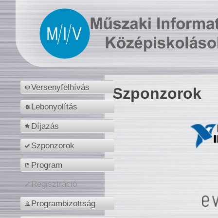
Versenyfelhívás
Szponzorok
Lebonyolítás
Díjazás
Szponzorok
Program
Regisztráció
Programbizottság