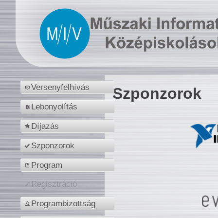
Versenyfelhívás
Szponzorok
Lebonyolítás
Díjazás
Szponzorok
Program
Regisztráció
Programbizottság