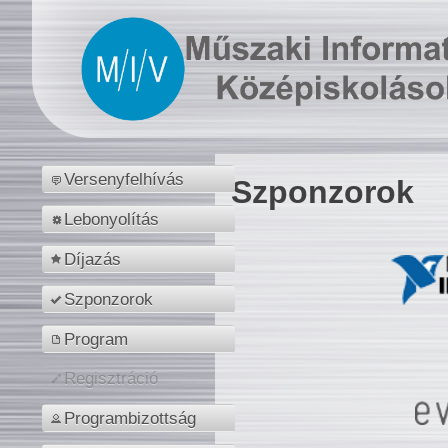
Versenyfelhívás
Szponzorok
Lebonyolítás
Díjazás
Szponzorok
Program
Regisztráció
Programbizottság