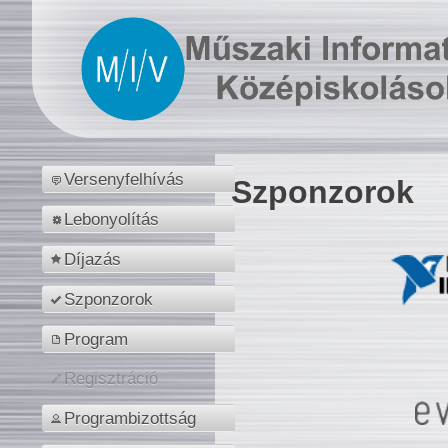
Versenyfelhívás
Szponzorok
Lebonyolítás
Díjazás
Szponzorok
Program
Regisztráció
Programbizottság