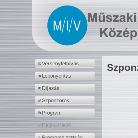
Versenyfelhívás
Szpon
Lebonyolítás
Díjazás
Szponzorok
Program
Regisztráció
Programbizottság