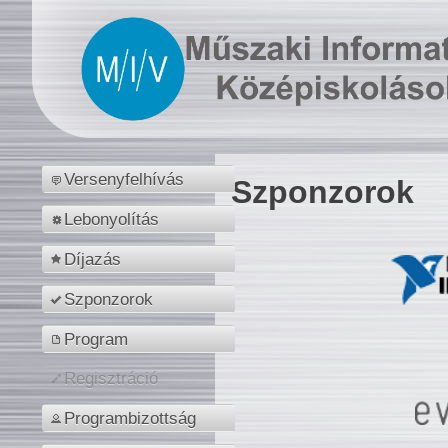
Versenyfelhívás
Szponzorok
Lebonyolítás
Díjazás
Szponzorok
Program
Regisztráció
Programbizottság