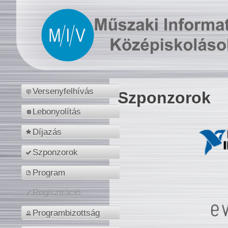
Versenyfelhívás
Szponzorok
Lebonyolítás
Díjazás
Szponzorok
Program
Regisztráció
Programbizottság