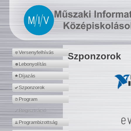
Versenyfelhívás
Szponzorok
Lebonyolítás
Díjazás
Szponzorok
Program
Regisztráció
Programbizottság