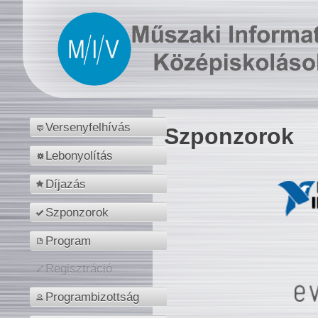
Versenyfelhívás
Szponzorok
Lebonyolítás
Díjazás
Szponzorok
Program
Regisztráció
Programbizottság