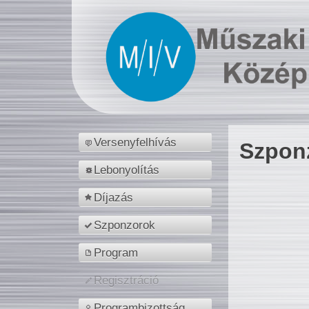
Versenyfelhívás
Szpon
Lebonyolítás
Díjazás
Szponzorok
Program
Regisztráció
Programbizottság