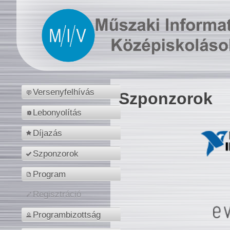
Versenyfelhívás
Szponzorok
Lebonyolítás
Díjazás
Szponzorok
Program
Regisztráció
Programbizottság