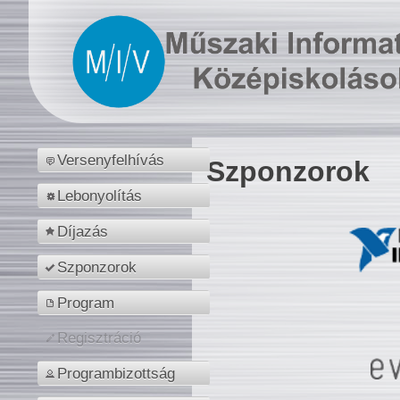
Versenyfelhívás
Szponzorok
Lebonyolítás
Díjazás
Szponzorok
Program
Regisztráció
Programbizottság