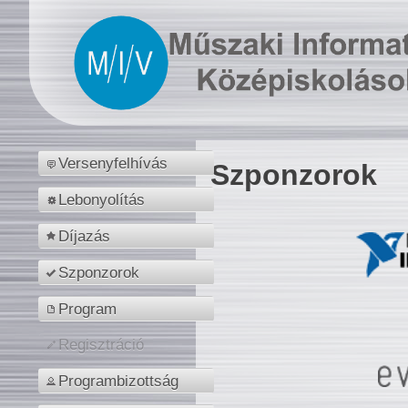
Versenyfelhívás
Szponzorok
Lebonyolítás
Díjazás
Szponzorok
Program
Regisztráció
Programbizottság