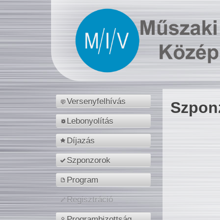
Versenyfelhívás
Szpon
Lebonyolítás
Díjazás
Szponzorok
Program
Regisztráció
Programbizottság