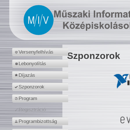
Versenyfelhívás
Szponzorok
Lebonyolítás
Díjazás
Szponzorok
Program
Regisztráció
Programbizottság