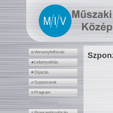
Versenyfelhívás
Szpon
Lebonyolítás
Díjazás
Szponzorok
Program
Regisztráció
Programbizottság