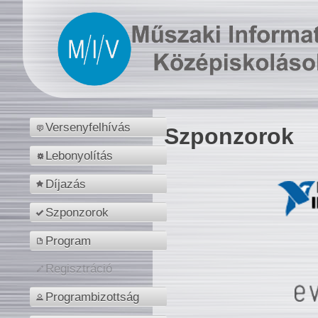
Versenyfelhívás
Szponzorok
Lebonyolítás
Díjazás
Szponzorok
Program
Regisztráció
Programbizottság