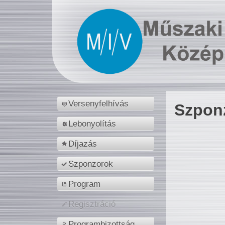
Versenyfelhívás
Szpon
Lebonyolítás
Díjazás
Szponzorok
Program
Regisztráció
Programbizottság