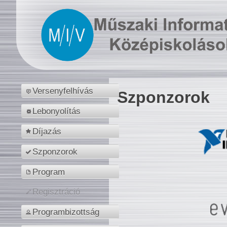
Versenyfelhívás
Szponzorok
Lebonyolítás
Díjazás
Szponzorok
Program
Regisztráció
Programbizottság