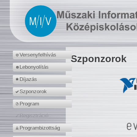
Versenyfelhívás
Szponzorok
Lebonyolítás
Díjazás
Szponzorok
Program
Regisztráció
Programbizottság