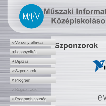
Versenyfelhívás
Szponzorok
Lebonyolítás
Díjazás
Szponzorok
Program
Regisztráció
Programbizottság