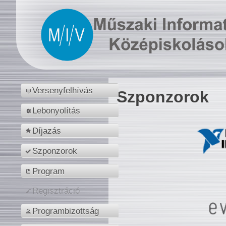
Versenyfelhívás
Szponzorok
Lebonyolítás
Díjazás
Szponzorok
Program
Regisztráció
Programbizottság