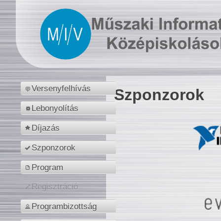
Versenyfelhívás
Szponzorok
Lebonyolítás
Díjazás
Szponzorok
Program
Regisztráció
Programbizottság