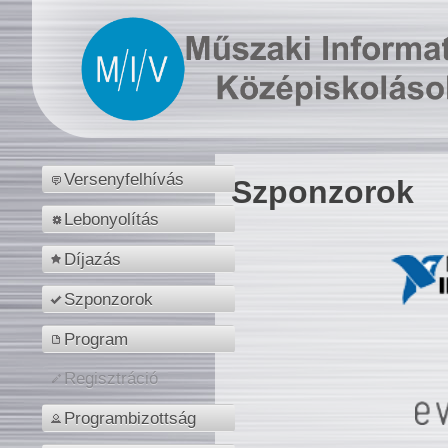
Versenyfelhívás
Szponzorok
Lebonyolítás
Díjazás
Szponzorok
Program
Regisztráció
Programbizottság