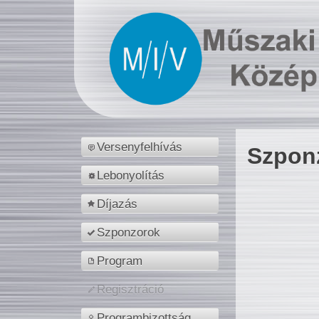
Versenyfelhívás
Szpon
Lebonyolítás
Díjazás
Szponzorok
Program
Regisztráció
Programbizottság