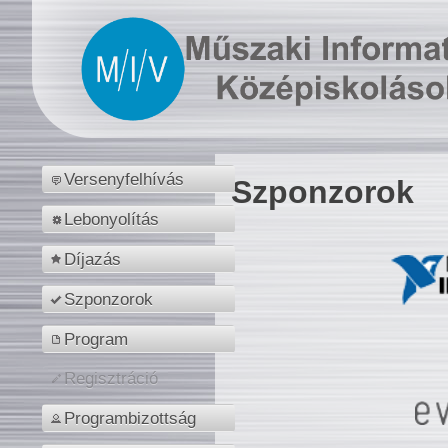
Versenyfelhívás
Szponzorok
Lebonyolítás
Díjazás
Szponzorok
Program
Regisztráció
Programbizottság