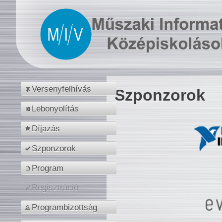
Versenyfelhívás
Szponzorok
Lebonyolítás
Díjazás
Szponzorok
Program
Regisztráció
Programbizottság