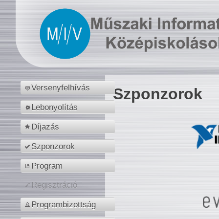
Versenyfelhívás
Szponzorok
Lebonyolítás
Díjazás
Szponzorok
Program
Regisztráció
Programbizottság