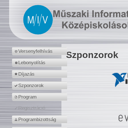
Versenyfelhívás
Szponzorok
Lebonyolítás
Díjazás
Szponzorok
Program
Regisztráció
Programbizottság