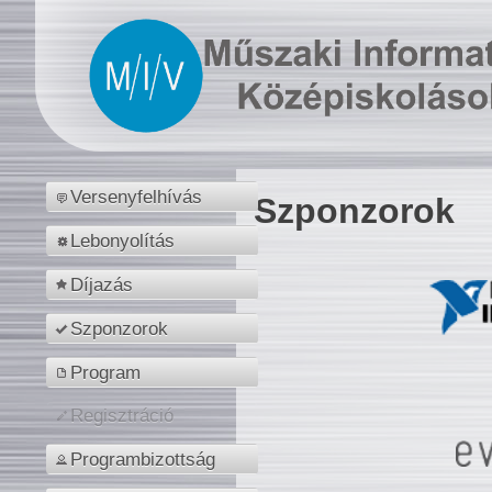
Versenyfelhívás
Szponzorok
Lebonyolítás
Díjazás
Szponzorok
Program
Regisztráció
Programbizottság