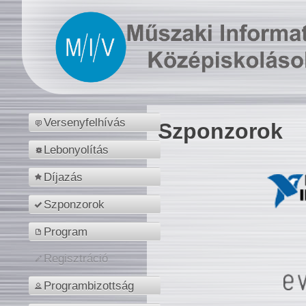
Versenyfelhívás
Szponzorok
Lebonyolítás
Díjazás
Szponzorok
Program
Regisztráció
Programbizottság